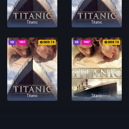
Titanic
Titanic
HD
1997
IMDB 7.8
HD
1997
IMDB 7.8
Titanic
Titanic